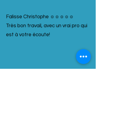
Falisse Christophe ☼☼☼☼☼
Très bon travail, avec un vrai pro qui
est à votre écoute!