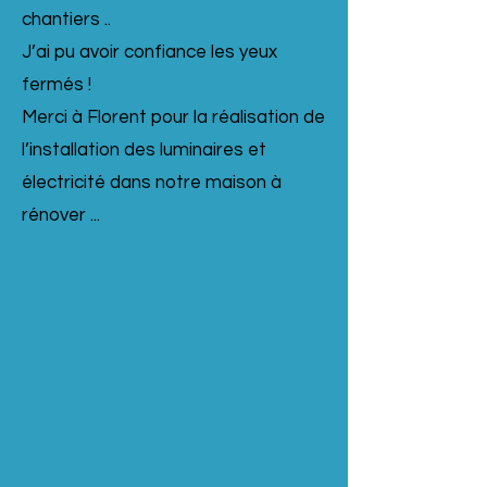
chantiers ..
J’ai pu avoir confiance les yeux
fermés !
Merci à Florent pour la réalisation de
l’installation des luminaires et
électricité dans notre maison à
rénover ...