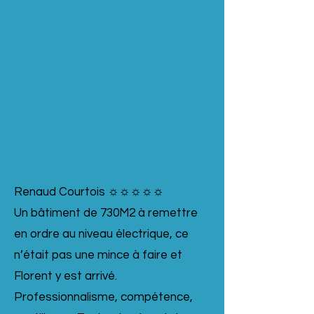
Renaud Courtois ☼☼☼☼☼
Un bâtiment de 730M2 à remettre
en ordre au niveau électrique, ce
n’était pas une mince à faire et
Florent y est arrivé.
Professionnalisme, compétence,