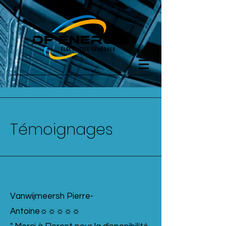
Témoignages
Vanwijmeersh Pierre-
Antoine☼☼☼☼☼